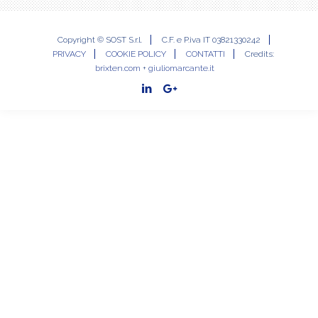
Copyright © SOST S.r.l.
C.F. e P.iva IT 03821330242
PRIVACY
COOKIE POLICY
CONTATTI
Credits:
brixten.com
+
giuliomarcante.it