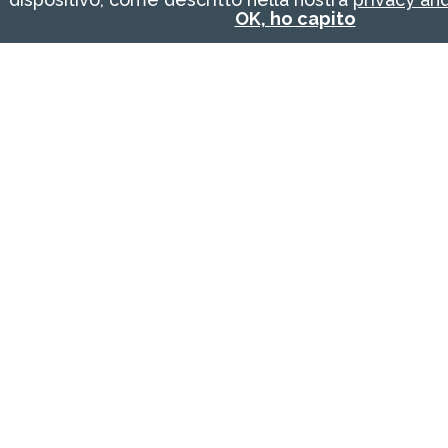
OK, ho capito
Le immagini usate hanno unicamente
finalità illustrative. L'aspetto della macchina
come quello del prodotto finito possono
variare a seconda delle personalizzazioni
richieste dal Cliente.
Sost NDS.pdf
RICHIEDI INFORMAZIONI