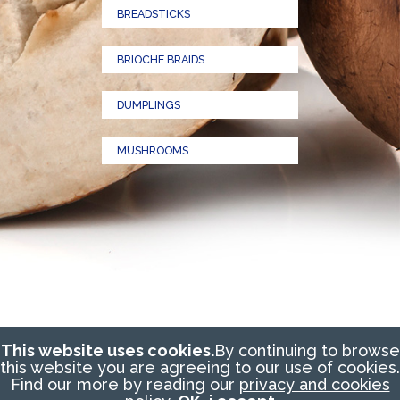
BREADSTICKS
BRIOCHE BRAIDS
DUMPLINGS
MUSHROOMS
Copyright © SOST S.r.l.
C.F. e P.iva IT 03821330242
This website uses cookies.
By continuing to browse
PRIVACY
COOKIE POLICY
CONTATTI
Credits:
this website you are agreeing to our use of cookies.
brixten.com
+
giuliomarcante.it
Find our more by reading our
privacy and cookies