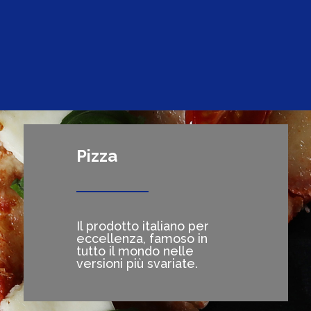
Pizza
Il prodotto italiano per
eccellenza, famoso in
tutto il mondo nelle
versioni più svariate.