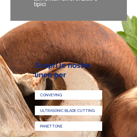
tipici
Scopri le nostre
linee per
CONVEYING
ULTRASONIC BLADE CUTTING
PANETTONE